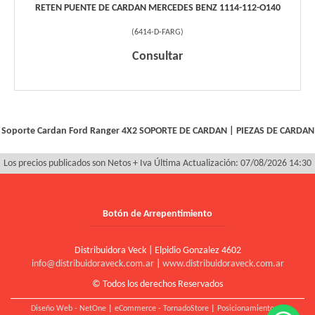
RETEN PUENTE DE CARDAN MERCEDES BENZ 1114-112-O140
(
6414-D-FARG
)
Consultar
Soporte Cardan Ford Ranger 4X2
SOPORTE DE CARDAN
|
PIEZAS DE CARDAN
Los precios publicados son Netos + Iva
Última Actualización: 07/08/2026 14:30
Botón de Arrepentimiento
Distribuidora Veck | Elpidio Gonzalez 4602
info@distribuidoraveck.com.ar
|
www.distribuidoraveck.com.ar
© Todos los derechos Reservados
Diseño Web - NetOne
|
eCommerce - TornadoStore
|
Posicionamiento en