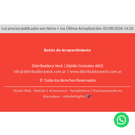
Los precios publicados son Netos + Iva
Última Actualización: 05/08/2026 14:20
Botón de Arrepentimiento
Distribuidora Veck | Elpidio Gonzalez 4602
info@distribuidoraveck.com.ar
|
www.distribuidoraveck.com.ar
© Todos los derechos Reservados
Diseño Web - NetOne
|
eCommerce - TornadoStore
|
Posicionamiento en
Buscadores - eMarketingPro