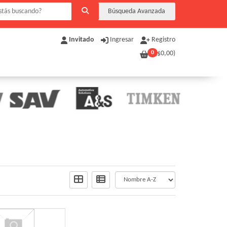
Búsqueda Avanzada
Invitado
Ingresar
Registro
0
($
0,00
)