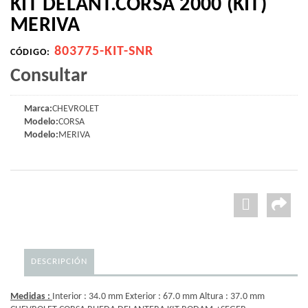
KIT DELANT.CORSA 2000 (KIT)
MERIVA
803775-KIT-SNR
CÓDIGO:
Consultar
Marca:
CHEVROLET
Modelo:
CORSA
Modelo:
MERIVA
DESCRIPCIÓN
Medidas :
Interior : 34.0 mm Exterior : 67.0 mm Altura : 37.0 mm