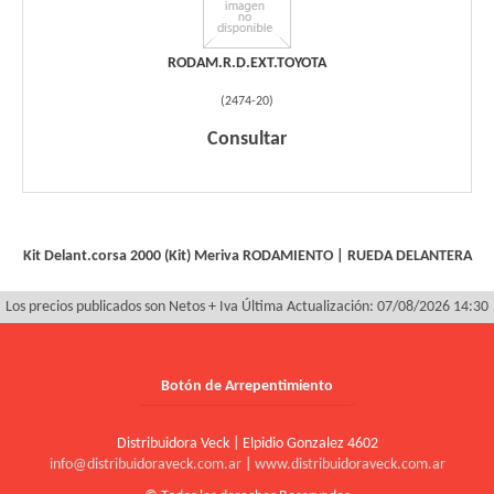
RODAM.R.D.EXT.TOYOTA
(
2474-20
)
Consultar
Kit Delant.corsa 2000 (Kit) Meriva
RODAMIENTO
|
RUEDA DELANTERA
Los precios publicados son Netos + Iva
Última Actualización: 07/08/2026 14:30
Botón de Arrepentimiento
Distribuidora Veck | Elpidio Gonzalez 4602
info@distribuidoraveck.com.ar
|
www.distribuidoraveck.com.ar