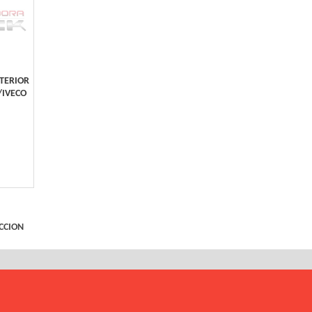
TERIOR
/IVECO
CCION