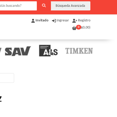
Búsqueda Avanzada
Invitado
Ingresar
Registro
0
($
0,00
)
Z