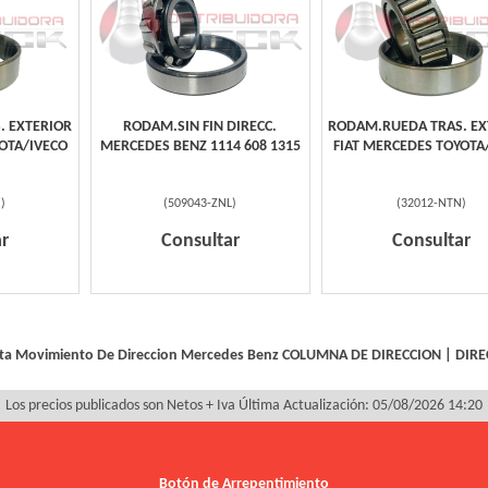
. EXTERIOR
RODAM.SIN FIN DIRECC.
RODAM.RUEDA TRAS. EX
OTA/IVECO
MERCEDES BENZ 1114 608 1315
FIAT MERCEDES TOYOTA
R
)
(
509043-ZNL
)
(
32012-NTN
)
r
Consultar
Consultar
ta Movimiento De Direccion Mercedes Benz
COLUMNA DE DIRECCION
|
DIRE
Los precios publicados son Netos + Iva
Última Actualización: 05/08/2026 14:20
Botón de Arrepentimiento