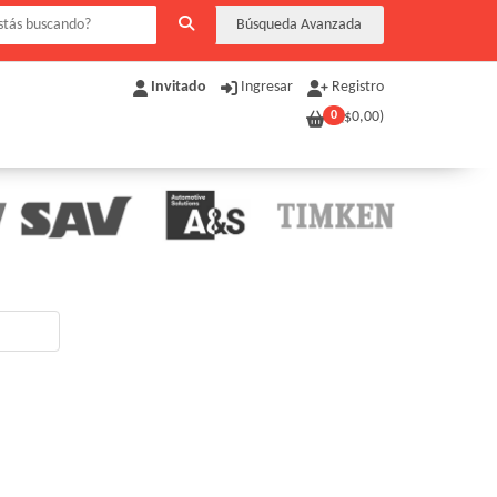
Búsqueda Avanzada
Invitado
Ingresar
Registro
0
($
0,00
)